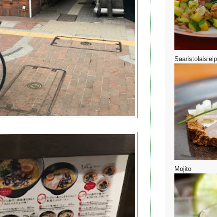
Saaristolaislei
Mojito