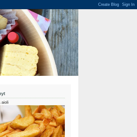
nyt
 aioli