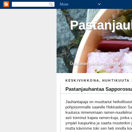
Pastanjau
Oululainen pariskunta kokkaa ja blo
KESKIVIIKKONA, HUHTIKUUTA 1
Pastanjauhantaa Sappoross
Jauhantapaja on muuttanut hetkellisest
pohjoisimmalle saarelle Hokkaidoon S
kuuluisa nimenomaan ramen-nuudeliruo
asti toiminut kapea ramen-kuja, jonka va
ympäri kaupunkia ja saarta muutenkin j
mutta kävimme toki sen heti innolla k