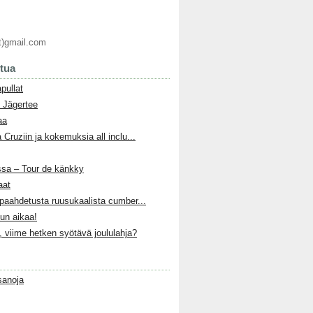
t)gmail.com
ttua
pullat
 Jägertee
aa
 Cruziin ja kokemuksia all inclu...
ssa – Tour de känkky
aat
paahdetusta ruusukaalista cumber...
lun aikaa!
, viime hetken syötävä joululahja?
sanoja