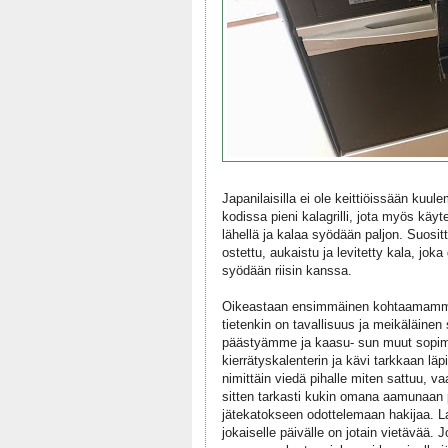
Japanilaisilla ei ole keittiöissään kuu
kodissa pieni kalagrilli, jota myös käy
lähellä ja kalaa syödään paljon. Suosit
ostettu, aukaistu ja levitetty kala, jok
syödään riisin kanssa.
Oikeastaan ensimmäinen kohtaamamme
tietenkin on tavallisuus ja meikäläinen 
päästyämme ja kaasu- sun muut sopim
kierrätyskalenterin ja kävi tarkkaan läp
nimittäin viedä pihalle miten sattuu, vaa
sitten tarkasti kukin omana aamunaan
jätekatokseen odottelemaan hakijaa. La
jokaiselle päivälle on jotain vietävää