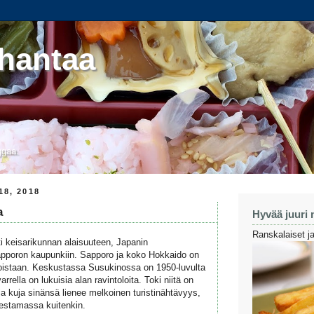
hantaa
ggaa.
8, 2018
a
Hyvää juuri 
Ranskalaiset ja
i keisarikunnan alaisuuteen, Japanin
apporon kaupunkiin. Sapporo ja koko Hokkaido on
istaan. Keskustassa Susukinossa on 1950-luvulta
rrella on lukuisia alan ravintoloita. Toki niitä on
a kuja sinänsä lienee melkoinen turistinähtävyys,
oestamassa kuitenkin.