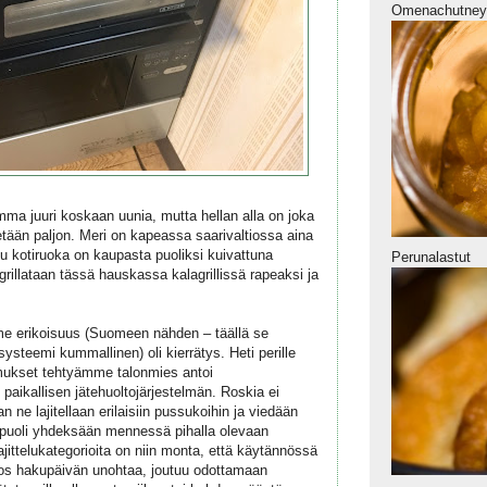
Omenachutney
lemma juuri koskaan uunia, mutta hellan alla on joka
tetään paljon. Meri on kapeassa saarivaltiossa aina
tu kotiruoka on kaupasta puoliksi kuivattuna
Perunalastut
a grillataan tässä hauskassa kalagrillissä rapeaksi ja
 erikoisuus (Suomeen nähden – täällä se
systeemi kummallinen) oli kierrätys. Heti perille
ukset tehtyämme talonmies antoi
i paikallisen jätehuoltojärjestelmän. Roskia ei
n ne lajitellaan erilaisiin pussukoihin ja viedään
 puoli yhdeksään mennessä pihalla olevaan
jittelukategorioita on niin monta, että käytännössä
. Jos hakupäivän unohtaa, joutuu odottamaan