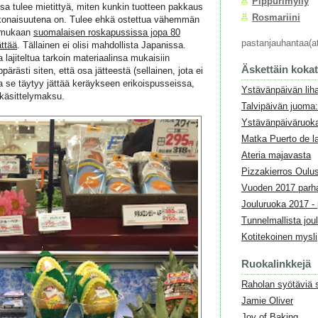
Pippurimylly
ssa tulee mietittyä, miten kunkin tuotteen pakkaus
Rosmariini
 kokonaisuutena on. Tulee ehkä ostettua vähemmän
in mukaan
suomalaisen roskapussissa jopa 80
pastanjauhantaa(a
ättää
. Tällainen ei olisi mahdollista Japanissa.
 lajiteltua tarkoin materiaalinsa mukaisiin
Äskettäin koka
rästi siten, että osa jätteestä (sellainen, jota ei
 ja se täytyy jättää keräykseen erikoispusseissa,
Ystävänpäivän liha
nkäsittelymaksu.
Talvipäivän juoma:
Ystävänpäiväruok
Matka Puerto de la
Ateria majavasta
Pizzakierros Oulu
Vuoden 2017 parh
Jouluruoka 2017 - 
Tunnelmallista jou
Kotitekoinen mysli
Ruokalinkkejä
Raholan syötäviä 
Jamie Oliver
Joy of Baking