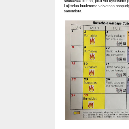
seuraavaa kertaa, joka voi kyseiselle jä
Lajittelua kuulemma valvotaan naapuripe
sanomista.