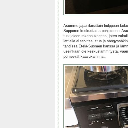
Asumme japanilaisittain hulppean koko
Sapporon keskustasta pohjoiseen. Asu
tutkijoiden rakennuksessa, joten valmiin
lattialla ei tarvitse istua ja sängyssä
tahdissa Etelä-Suomen kanssa ja lämmit
useinkaan ole keskuslämmitystä, vaa
pöhisevät kaasukamiinat.