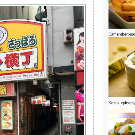
Camembert-pa
Kesäkurpitsapy