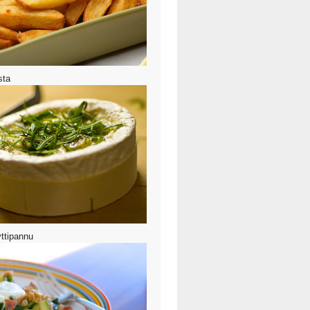
sta
ttipannu