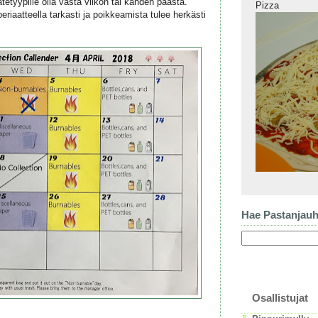
tetyypille olla vasta viikon tai kahden päästä.
Pizza
riaatteella tarkasti ja poikkeamista tulee herkästi
Hae Pastanjau
Osallistujat